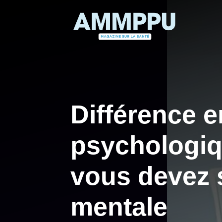
Aller
au
contenu
Différence e
psychologiq
vous devez s
mentale