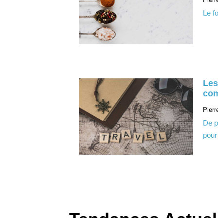
Le fo
Les
com
Pierr
De pl
pour