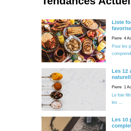
Tendances Actuel
Liste f
favorise
Pierre
4 A
Pour les p
comprend
Les 12 
naturel
Pierre
1 A
Le foie fi
les …
Les 10 p
comple