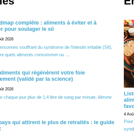
les
E
odmap complète : aliments à éviter et à
r pour soulager le sii
oût 2026
ersonnes souffrant du syndrome de l’intestin irritable (SII),
re quels aliments consommer ou …
aliments qui régénèrent votre foie
lement (validé par la science)
oût 2026
Lis
ltre chaque jour plus de 1,4 litre de sang par minute, élimine
alim
favo
4 Aoû
Pour 
ays qui attirent le plus de retraités : le guide
t
syndr