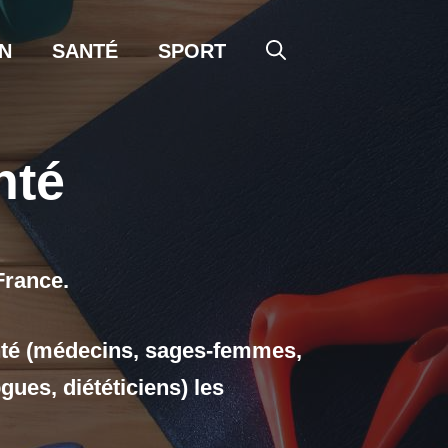
N
SANTÉ
SPORT
nté
France.
anté (médecins, sages-femmes,
gues, diététiciens) les