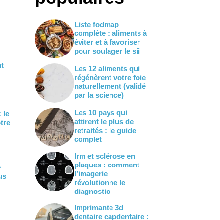
Liste fodmap
complète : aliments à
éviter et à favoriser
pour soulager le sii
nt
Les 12 aliments qui
régénèrent votre foie
naturellement (validé
par la science)
Les 10 pays qui
 le
attirent le plus de
tre
retraités : le guide
complet
Irm et sclérose en
plaques : comment
e
l’imagerie
us
révolutionne le
diagnostic
Imprimante 3d
dentaire capdentaire :