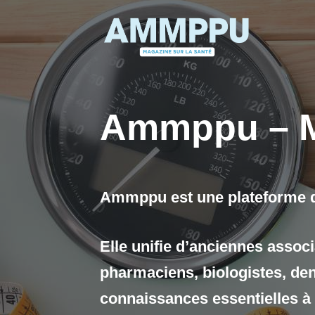
Aller
au
contenu
Ammppu – Ma
Ammppu est une plateforme dé
Elle unifie d’anciennes assoc
pharmaciens, biologistes, dent
connaissances essentielles à 