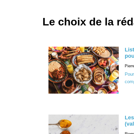
Le choix de la ré
Lis
pou
Pierr
Pour
comp
Les
(va
Pierr