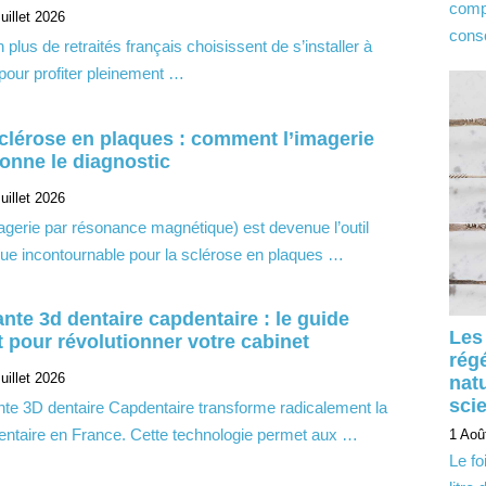
comp
uillet 2026
cons
 plus de retraités français choisissent de s’installer à
 pour profiter pleinement …
sclérose en plaques : comment l’imagerie
ionne le diagnostic
uillet 2026
agerie par résonance magnétique) est devenue l’outil
que incontournable pour la sclérose en plaques …
nte 3d dentaire capdentaire : le guide
Les
 pour révolutionner votre cabinet
rég
uillet 2026
natu
sci
nte 3D dentaire Capdentaire transforme radicalement la
dentaire en France. Cette technologie permet aux …
1 Aoû
Le fo