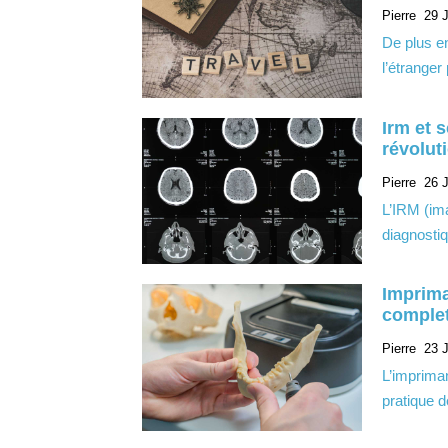
Pierre
29 J
De plus en
l’étranger
Irm et 
révolut
Pierre
26 J
L’IRM (im
diagnosti
Imprima
complet
Pierre
23 J
L’imprima
pratique 