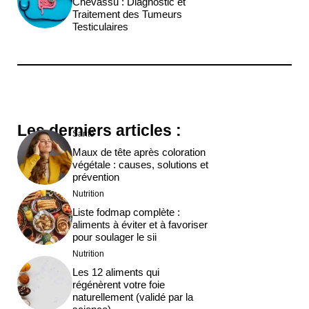
Chevassu : Diagnostic et
Traitement des Tumeurs
Testiculaires
Les derniers articles :
Santé
Maux de tête après coloration
végétale : causes, solutions et
prévention
Nutrition
Liste fodmap complète :
aliments à éviter et à favoriser
pour soulager le sii
Nutrition
Les 12 aliments qui
régénèrent votre foie
naturellement (validé par la