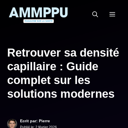
Aller
au
MEN
contenu
Retrouver sa densité
capillaire : Guide
complet sur les
solutions modernes
Ecrit par: Pierre
Publié le:
2 février 2026