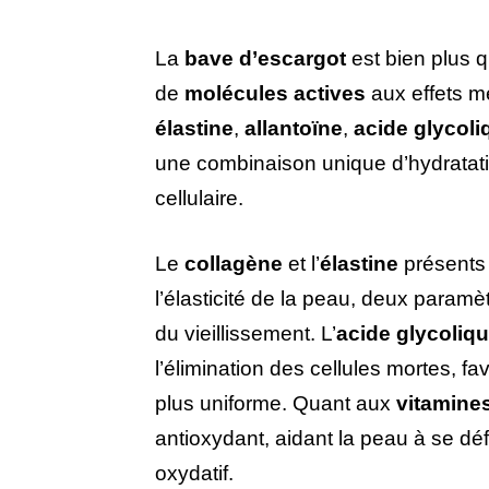
La
bave d’escargot
est bien plus q
de
molécules actives
aux effets m
élastine
,
allantoïne
,
acide glycoli
une combinaison unique d’hydratatio
cellulaire.
Le
collagène
et l’
élastine
présents 
l’élasticité de la peau, deux paramèt
du vieillissement. L’
acide glycoliq
l’élimination des cellules mortes, fa
plus uniforme. Quant aux
vitamines
antioxydant, aidant la peau à se déf
oxydatif.