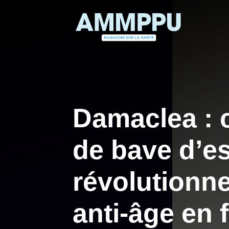
Aller
au
contenu
Damaclea : 
de bave d’e
révolutionn
anti-âge en 