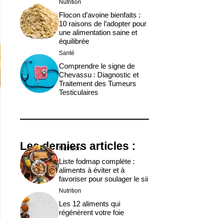
Nutrition
Flocon d’avoine bienfaits :
10 raisons de l’adopter pour
une alimentation saine et
équilibrée
Santé
Comprendre le signe de
Chevassu : Diagnostic et
Traitement des Tumeurs
Testiculaires
Les derniers articles :
Nutrition
Liste fodmap complète :
aliments à éviter et à
favoriser pour soulager le sii
Nutrition
Les 12 aliments qui
régénèrent votre foie