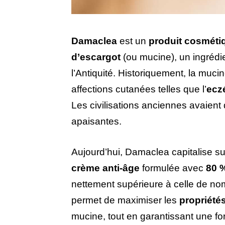
Damaclea
est un
produit cosméti
d’escargot
(ou mucine), un ingrédi
l’Antiquité. Historiquement, la muci
affections cutanées telles que l’
ecz
Les civilisations anciennes avaient d
apaisantes.
Aujourd’hui, Damaclea capitalise s
crème anti-âge
formulée avec
80 
nettement supérieure à celle de no
permet de maximiser les
propriété
mucine, tout en garantissant une f