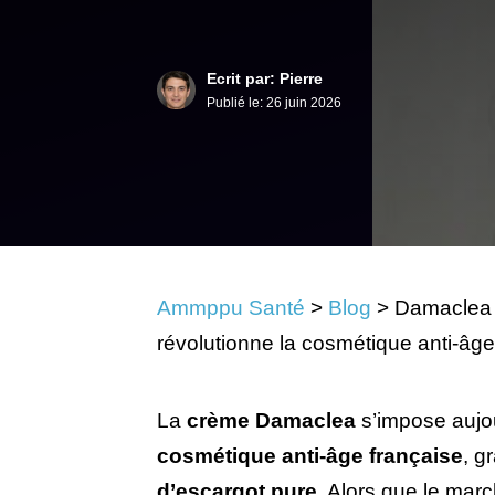
Ecrit par: Pierre
Publié le:
26 juin 2026
Ammppu Santé
>
Blog
>
Damaclea :
révolutionne la cosmétique anti-âge
La
crème Damaclea
s’impose aujo
cosmétique anti-âge française
, g
d’escargot pure
. Alors que le mar