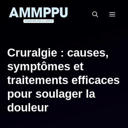
Aller
au
MEN
contenu
Cruralgie : causes,
symptômes et
traitements efficaces
pour soulager la
douleur