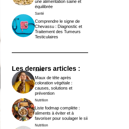
une alimentation saine et
équilibrée
Santé
Comprendre le signe de
Chevassu : Diagnostic et
Traitement des Tumeurs
Testiculaires
Les derniers articles :
Santé
Maux de tête après
coloration végétale :
causes, solutions et
prévention
Nutrition
Liste fodmap complète :
aliments à éviter et à
favoriser pour soulager le sii
Nutrition