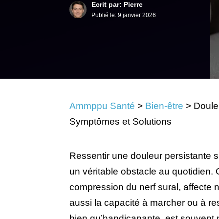
Ecrit par: Pierre
Publié le:
9 janvier 2026
Ammppu Santé
>
Bien-être
>
Douleu
Symptômes et Solutions
Ressentir une douleur persistante s
un véritable obstacle au quotidien. 
compression du nerf sural, affecte
aussi la capacité à marcher ou à re
bien qu’handicapante, est souvent 