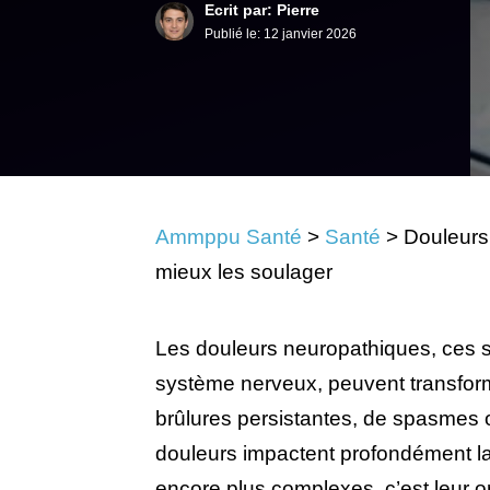
Ecrit par: Pierre
Publié le:
12 janvier 2026
Ammppu Santé
>
Santé
>
Douleurs 
mieux les soulager
Les douleurs neuropathiques, ces s
système nerveux, peuvent transformer
brûlures persistantes, de spasmes 
douleurs impactent profondément la 
encore plus complexes, c’est leur or