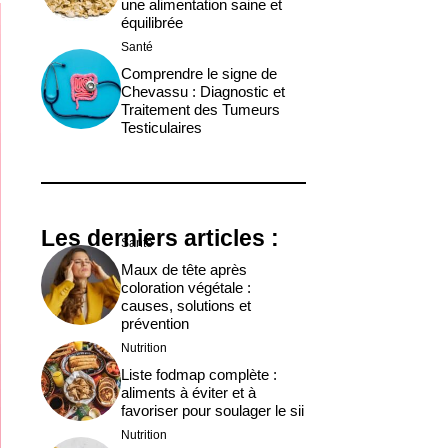
une alimentation saine et
équilibrée
Santé
Comprendre le signe de
Chevassu : Diagnostic et
Traitement des Tumeurs
Testiculaires
Les derniers articles :
Santé
Maux de tête après
coloration végétale :
causes, solutions et
prévention
Nutrition
Liste fodmap complète :
aliments à éviter et à
favoriser pour soulager le sii
Nutrition