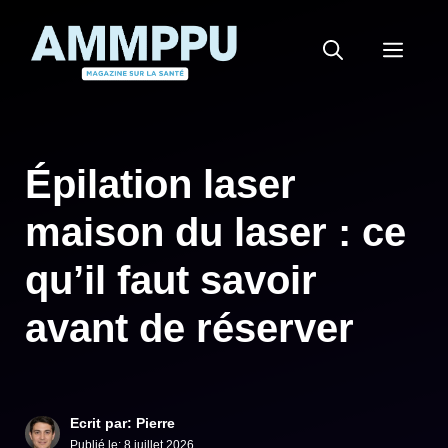
Aller
au
MEN
contenu
Épilation laser
maison du laser : ce
qu’il faut savoir
avant de réserver
Ecrit par: Pierre
Publié le:
8 juillet 2026