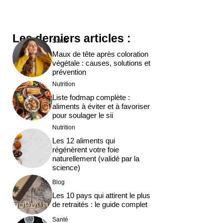
Les derniers articles :
Santé
Maux de tête après coloration
végétale : causes, solutions et
prévention
Nutrition
Liste fodmap complète :
aliments à éviter et à favoriser
pour soulager le sii
Nutrition
Les 12 aliments qui
régénèrent votre foie
naturellement (validé par la
science)
Blog
Les 10 pays qui attirent le plus
de retraités : le guide complet
Santé