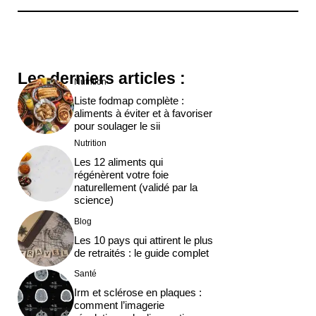
Les derniers articles :
Nutrition
Liste fodmap complète :
aliments à éviter et à favoriser
pour soulager le sii
Nutrition
Les 12 aliments qui
régénèrent votre foie
naturellement (validé par la
science)
Blog
Les 10 pays qui attirent le plus
de retraités : le guide complet
Santé
Irm et sclérose en plaques :
comment l’imagerie