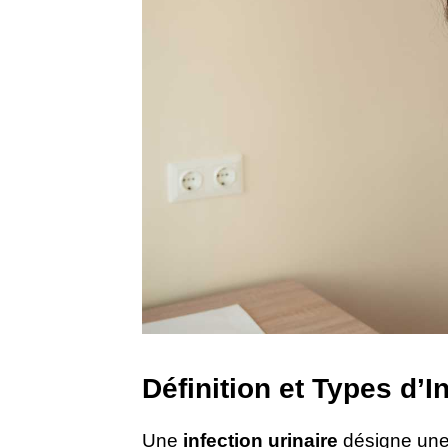
Définition et Types d’I
Une
infection urinaire
désigne une 