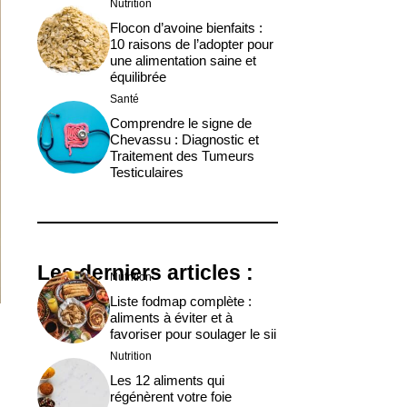
Nutrition
Flocon d’avoine bienfaits :
10 raisons de l’adopter pour
une alimentation saine et
équilibrée
Santé
Comprendre le signe de
Chevassu : Diagnostic et
Traitement des Tumeurs
Testiculaires
Les derniers articles :
Nutrition
Liste fodmap complète :
aliments à éviter et à
favoriser pour soulager le sii
Nutrition
Les 12 aliments qui
régénèrent votre foie