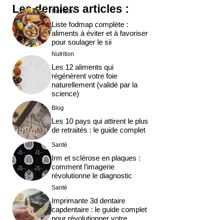
Les derniers articles :
Nutrition
Liste fodmap complète :
aliments à éviter et à favoriser
pour soulager le sii
Nutrition
Les 12 aliments qui
régénèrent votre foie
naturellement (validé par la
science)
Blog
Les 10 pays qui attirent le plus
de retraités : le guide complet
Santé
Irm et sclérose en plaques :
comment l’imagerie
révolutionne le diagnostic
Santé
Imprimante 3d dentaire
capdentaire : le guide complet
pour révolutionner votre