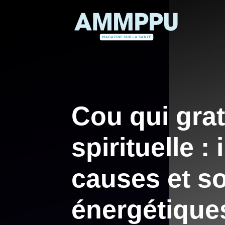
Aller
au
contenu
Cou qui grat
spirituelle :
causes et so
énergétique