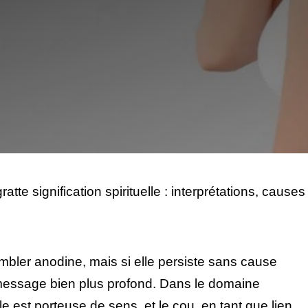
ratte signification spirituelle : interprétations, causes
ler anodine, mais si elle persiste sans cause
 message bien plus profond. Dans le domaine
le est porteuse de sens, et le cou, en tant que lien