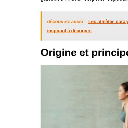
découvrez aussi :
Les athlètes paral
inspirant à découvrir
Origine et princip