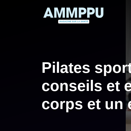
Aller
au
contenu
Pilates sport
conseils et 
corps et un 