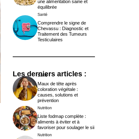
une alimentation saine et
équilibrée
Santé
Comprendre le signe de
Chevassu : Diagnostic et
Traitement des Tumeurs
Testiculaires
Les derniers articles :
Santé
Maux de tête après
coloration végétale :
causes, solutions et
prévention
Nutrition
Liste fodmap complète :
aliments à éviter et à
favoriser pour soulager le sii
Nutrition