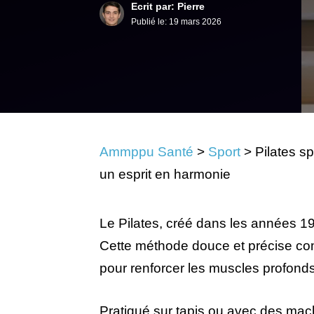
Ecrit par: Pierre
Publié le:
19 mars 2026
Ammppu Santé
>
Sport
>
Pilates sp
un esprit en harmonie
Le Pilates, créé dans les années 19
Cette méthode douce et précise com
pour renforcer les muscles profonds
Pratiqué sur tapis ou avec des mac