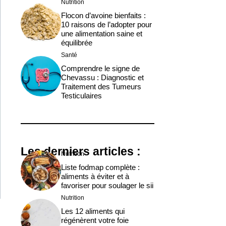
Nutrition
Flocon d’avoine bienfaits :
10 raisons de l’adopter pour
une alimentation saine et
équilibrée
Santé
Comprendre le signe de
Chevassu : Diagnostic et
Traitement des Tumeurs
Testiculaires
Les derniers articles :
Nutrition
Liste fodmap complète :
aliments à éviter et à
favoriser pour soulager le sii
Nutrition
Les 12 aliments qui
régénèrent votre foie