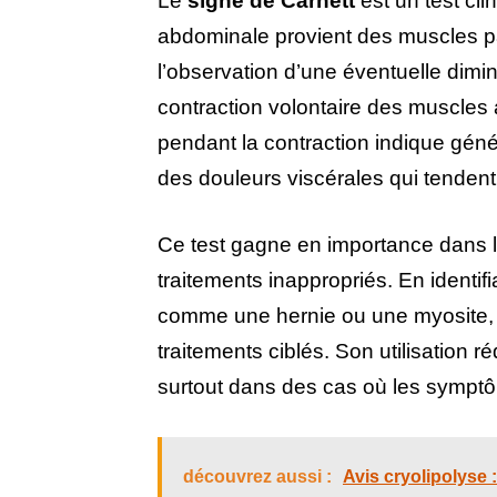
Le
signe de Carnett
est un test cli
abdominale provient des muscles pa
l’observation d’une éventuelle dimin
contraction volontaire des muscle
pendant la contraction indique génér
des douleurs viscérales qui tendent 
Ce test gagne en importance dans le
traitements inappropriés. En identif
comme une hernie ou une myosite, l
traitements ciblés. Son utilisation r
surtout dans des cas où les symptôm
découvrez aussi :
Avis cryolipolyse 