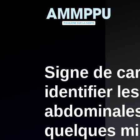
Aller
au
contenu
Signe de ca
identifier le
abdominales
quelques mi