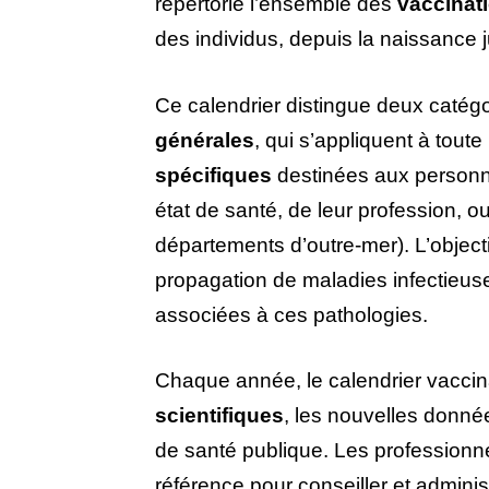
répertorie l’ensemble des
vaccinat
des individus, depuis la naissance j
Ce calendrier distingue deux catégor
générales
, qui s’appliquent à toute
spécifiques
destinées aux personne
état de santé, de leur profession, 
départements d’outre-mer). L’objectif
propagation de maladies infectieuses
associées à ces pathologies.
Chaque année, le calendrier vaccina
scientifiques
, les nouvelles donné
de santé publique. Les professionn
référence pour conseiller et adminis