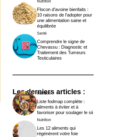
Nutrition
Flocon d’avoine bienfaits :
10 raisons de l’adopter pour
une alimentation saine et
équilibrée
Santé
Comprendre le signe de
Chevassu : Diagnostic et
Traitement des Tumeurs
Testiculaires
Les derniers articles :
Nutrition
Liste fodmap complète :
aliments à éviter et à
favoriser pour soulager le sii
Nutrition
Les 12 aliments qui
régénèrent votre foie