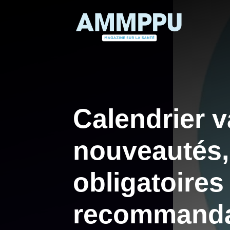
Aller
au
contenu
Calendrier v
nouveautés,
obligatoires
recommanda