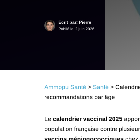
Ecrit par: Pierre
Publié le:
2 juin 2026
Ammppu Santé
>
Santé
>
Calendrie
recommandations par âge
Le
calendrier vaccinal 2025
apport
population française contre plusieur
vaccins méningococciques
chez 